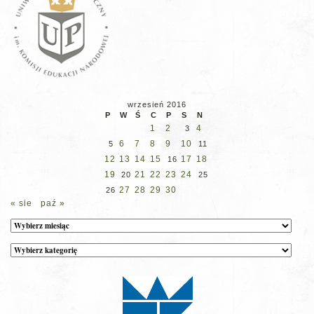
wrzesień 2016
P
W
Ś
C
P
S
N
1
2
4
3
6
7
8
9
10
5
11
12
13
14
15
17
18
16
19
21
22
23
24
20
25
27
28
29
30
26
« sie
paź »
Archiwum
Kategorie
wpisów
na
stronie