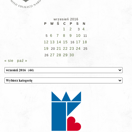
wrzesień 2016
P
W
Ś
C
P
S
N
1
2
4
3
6
7
8
9
10
5
11
12
13
14
15
17
18
16
19
21
22
23
24
20
25
27
28
29
30
26
« sie
paź »
Archiwum
Kategorie
wpisów
na
stronie