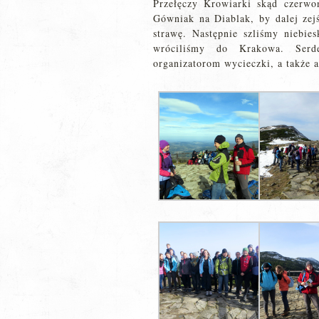
Przełęczy Krowiarki skąd czerwo
Gówniak na Diablak, by dalej zej
strawę. Następnie szliśmy niebie
wróciliśmy do Krakowa. Serde
organizatorom wycieczki, a także