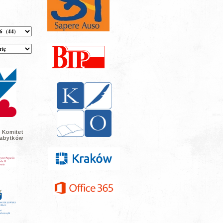
 Komitet
abytków