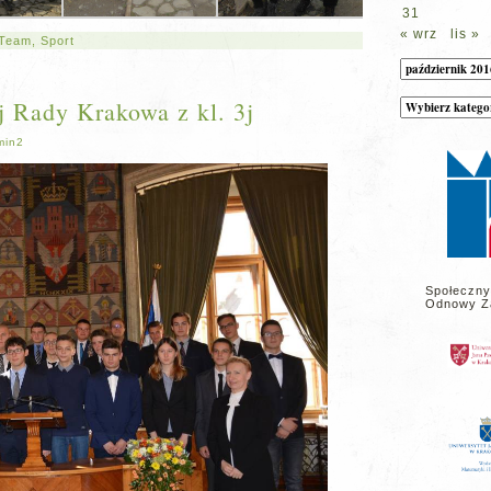
31
« wrz
lis »
 Team
,
Sport
Archiwum
 Rady Krakowa z kl. 3j
Kategorie
wpisów
na
stronie
min2
Społeczny
Odnowy Z