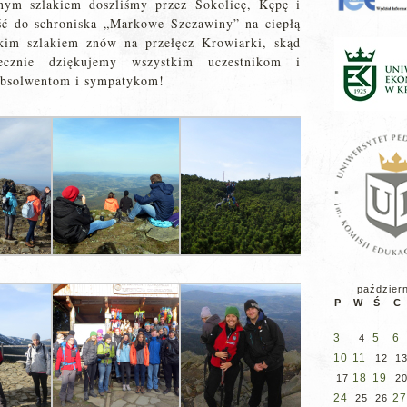
nym szlakiem doszliśmy przez Sokolicę, Kępę i
ść do schroniska „Markowe Szczawiny” na ciepłą
skim szlakiem znów na przełęcz Krowiarki, skąd
cznie dziękujemy wszystkim uczestnikom i
 absolwentom i sympatykom!
paździer
P
W
Ś
C
3
5
6
4
10
11
12
1
18
19
17
2
24
27
25
26