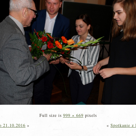
Full size is
999 × 669
pixels
o 21.10.2016
»
«
Spotkanie z