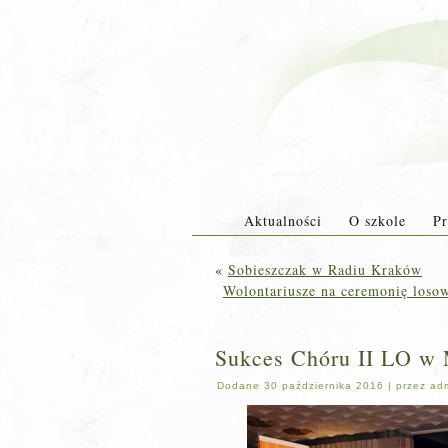
Aktualności
O szkole
Pr
«
Sobieszczak w Radiu Kraków
Wolontariusze na ceremonię los
Sukces Chóru II LO w 
Dodane
30 października 2016
|
przez
ad