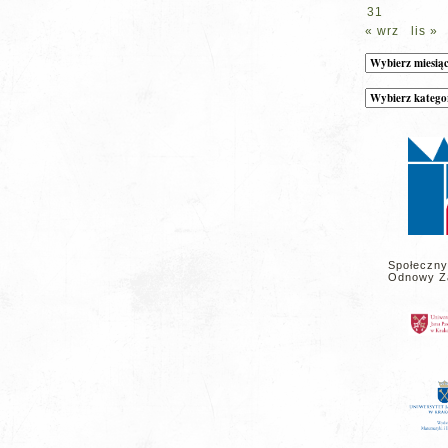
31
« wrz
lis »
Archiwum
Kategorie
wpisów
na
stronie
Społeczny
Odnowy Z