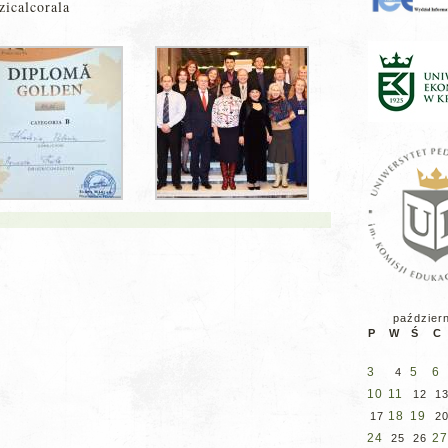
zicalcorala
paździer
P
W
Ś
C
3
5
6
4
10
11
12
1
18
19
17
2
24
27
25
26