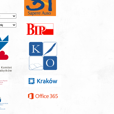
 Komitet
abytków