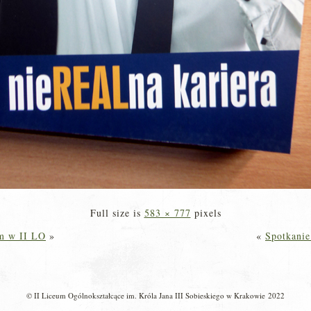
Full size is
583 × 777
pixels
m w II LO
»
«
Spotkani
© II Liceum Ogólnokształcące im. Króla Jana III Sobieskiego w Krakowie 2022