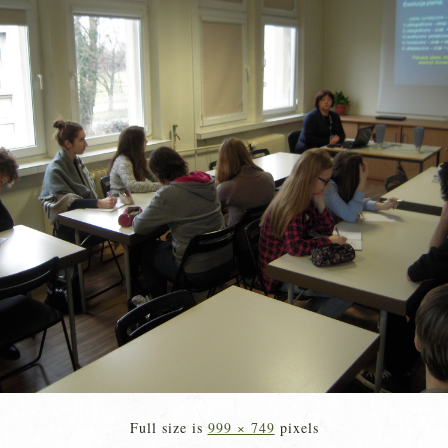
Full size is
999 × 749
pixels