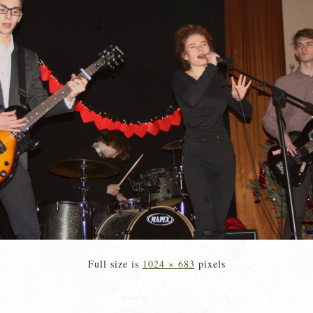
Full size is
1024 × 683
pixels