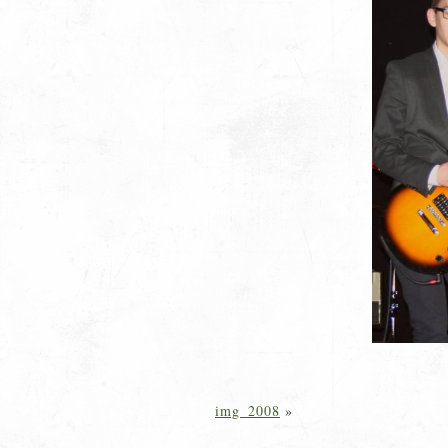
img_2008
»