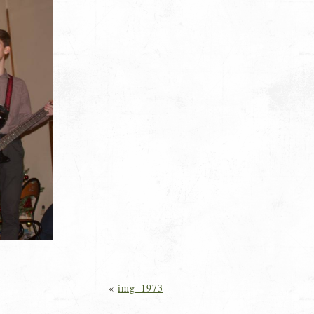
«
img_1973