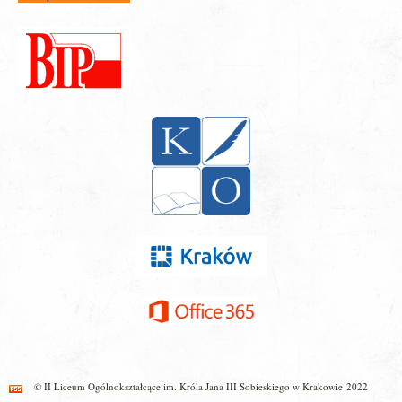
© II Liceum Ogólnokształcące im. Króla Jana III Sobieskiego w Krakowie 2022