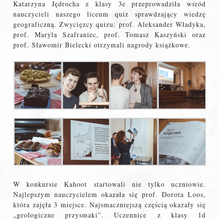
Katarzyna Jędrocha z klasy 3e przeprowadziła wśród
nauczycieli naszego liceum quiz sprawdzający wiedzę
geograficzną. Zwycięzcy quizu: prof. Aleksander Władyka,
prof. Maryla Szafraniec, prof. Tomasz Kaszyński oraz
prof. Sławomir Bielecki otrzymali nagrody książkowe.
W konkursie Kahoot startowali nie tylko uczniowie.
Najlepszym nauczycielem okazała się prof. Dorota Loos,
która zajęła 3 miejsce. Najsmaczniejszą częścią okazały się
„geologiczne przysmaki”. Uczennice z klasy 1d