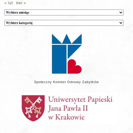
« lut
kwi »
Archiwum
Kategorie
wpisów
na
stronie
Społeczny Komitet Odnowy Zabytków