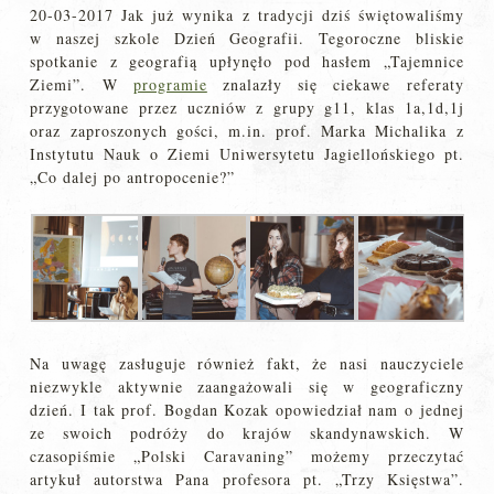
20-03-2017 Jak już wynika z tradycji dziś świętowaliśmy
w naszej szkole Dzień Geografii. Tegoroczne bliskie
spotkanie z geografią upłynęło pod hasłem „Tajemnice
Ziemi”. W
programie
znalazły się ciekawe referaty
przygotowane przez uczniów z grupy g11, klas 1a,1d,1j
oraz zaproszonych gości, m.in. prof. Marka Michalika z
Instytutu Nauk o Ziemi Uniwersytetu Jagiellońskiego pt.
„Co dalej po antropocenie?”
Na uwagę zasługuje również fakt, że nasi nauczyciele
niezwykle aktywnie zaangażowali się w geograficzny
dzień. I tak prof. Bogdan Kozak opowiedział nam o jednej
ze swoich podróży do krajów skandynawskich. W
czasopiśmie „Polski Caravaning” możemy przeczytać
artykuł autorstwa Pana profesora pt. „Trzy Księstwa”.