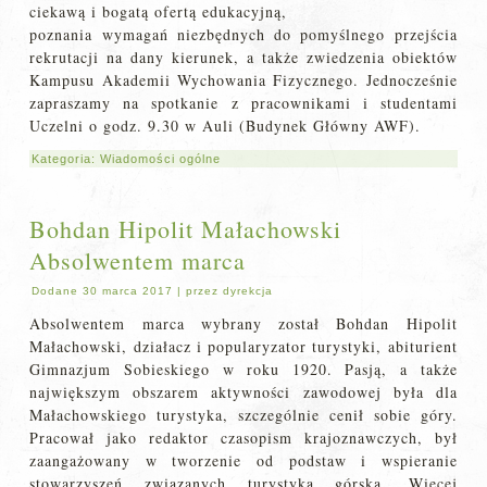
ciekawą i bogatą ofertą edukacyjną,
poznania wymagań niezbędnych do pomyślnego przejścia
rekrutacji na dany kierunek, a także zwiedzenia obiektów
Kampusu Akademii Wychowania Fizycznego. Jednocześnie
zapraszamy na spotkanie z pracownikami i studentami
Uczelni o godz. 9.30 w Auli (Budynek Główny AWF).
Kategoria:
Wiadomości ogólne
Bohdan Hipolit Małachowski
Absolwentem marca
Dodane
30 marca 2017
|
przez
dyrekcja
Absolwentem marca wybrany został Bohdan Hipolit
Małachowski, działacz i popularyzator turystyki, abiturient
Gimnazjum Sobieskiego w roku 1920. Pasją, a także
największym obszarem aktywności zawodowej była dla
Małachowskiego turystyka, szczególnie cenił sobie góry.
Pracował jako redaktor czasopism krajoznawczych, był
zaangażowany w tworzenie od podstaw i wspieranie
stowarzyszeń związanych turystyką górską. Więcej