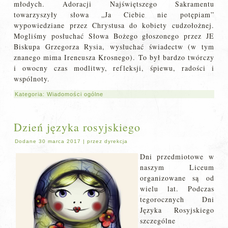
młodych. Adoracji Najświętszego Sakramentu
towarzyszyły słowa „Ja Ciebie nie potępiam”
wypowiedziane przez Chrystusa do kobiety cudzołożnej.
Mogliśmy posłuchać Słowa Bożego głoszonego przez JE
Biskupa Grzegorza Rysia, wysłuchać świadectw (w tym
znanego mima Ireneusza Krosnego). To był bardzo twórczy
i owocny czas modlitwy, refleksji, śpiewu, radości i
wspólnoty.
Kategoria:
Wiadomości ogólne
Dzień języka rosyjskiego
Dodane
30 marca 2017
|
przez
dyrekcja
Dni przedmiotowe w
naszym Liceum
organizowane są od
wielu lat. Podczas
tegorocznych Dni
Języka Rosyjskiego
szczególne