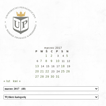
marzec 2017
P
W
Ś
C
P
S
N
1
2
5
3
4
7
8
9
10
6
11
12
13
18
14
15
16
17
19
20
21
22
25
26
23
24
27
28
29
30
31
« lut
kwi »
Archiwum
Kategorie
wpisów
na
stronie