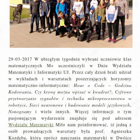
29-03-2017 W ubiegłym tygodniu wybrani uczniowie klas
matematycznych M+ uczestniczyli w Dniu Wydziału
Matematyki i Informatyki UJ. Przez cały dzień brali udział
w wykładach i warsztatach poszerzających horyzonty
matematyczno-informatyczne:
Hour o Code – Godzina
Kodowania
,
Czy krowę można wpisać w kwadrat?
,
Cyfrowe
przetwarzanie sygnałów i technika mikroprocesorowa w
robotyce
,
Sieci neuronowe i budowanie modeli językowych
,
Nonogramy
i wielu innych. Więcej informacji o tym
pasjonującym wydarzeniu znajduje się pod adresem
Wydziału Matematyki
Miło nam poinformować, iż jedną z
osób prowadzących warsztaty była prof. Agnieszka
Kozdęba, która oprócz nauczania matematyki w Dwójce