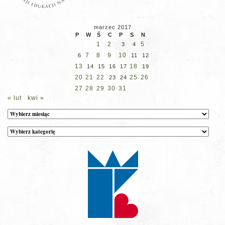
marzec 2017
P
W
Ś
C
P
S
N
1
2
5
3
4
7
8
9
10
6
11
12
13
18
14
15
16
17
19
20
21
22
25
26
23
24
27
28
29
30
31
« lut
kwi »
Archiwum
Kategorie
wpisów
na
stronie