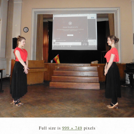
Full size is
999 × 749
pixels