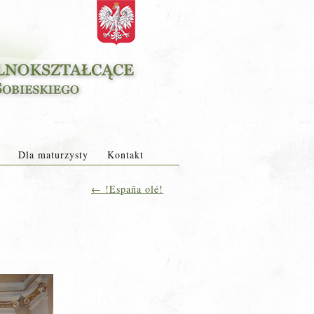
Dla maturzysty
Kontakt
←
!España olé!