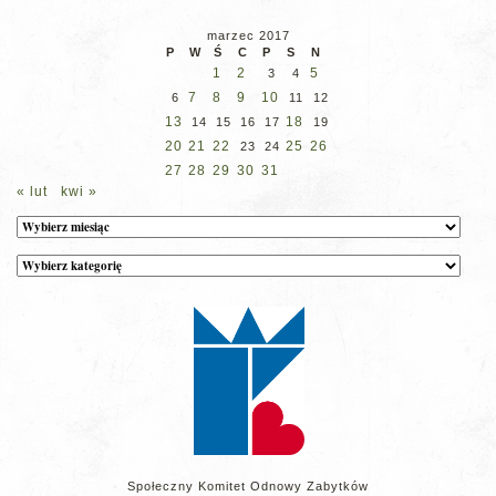
marzec 2017
P
W
Ś
C
P
S
N
1
2
5
3
4
7
8
9
10
6
11
12
13
18
14
15
16
17
19
20
21
22
25
26
23
24
27
28
29
30
31
« lut
kwi »
Archiwum
Kategorie
wpisów
na
stronie
Społeczny Komitet Odnowy Zabytków