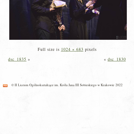
Full size is
1024 × 683
pixels
dsc_1835
»
«
dsc_1830
© II Liceum Ogólnokształcące im. Króla Jana III Sobieskiego w Krakowie 2022