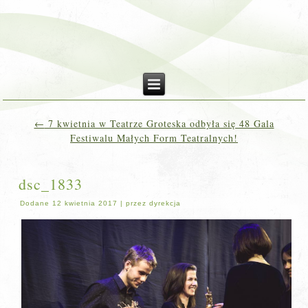
←
7 kwietnia w Teatrze Groteska odbyła się 48 Gala
Festiwalu Małych Form Teatralnych!
dsc_1833
Dodane
12 kwietnia 2017
|
przez
dyrekcja