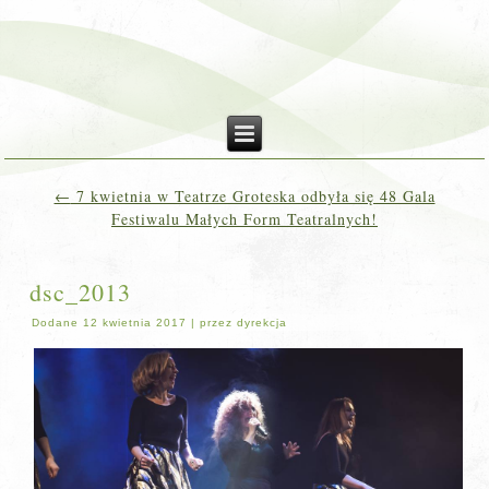
←
7 kwietnia w Teatrze Groteska odbyła się 48 Gala
Festiwalu Małych Form Teatralnych!
dsc_2013
Dodane
12 kwietnia 2017
|
przez
dyrekcja