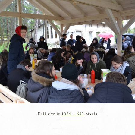
Full size is
1024 × 683
pixels