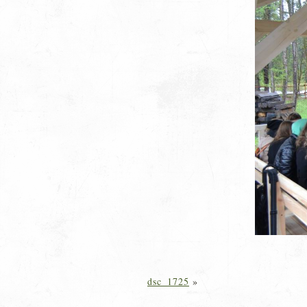
dsc_1725
»