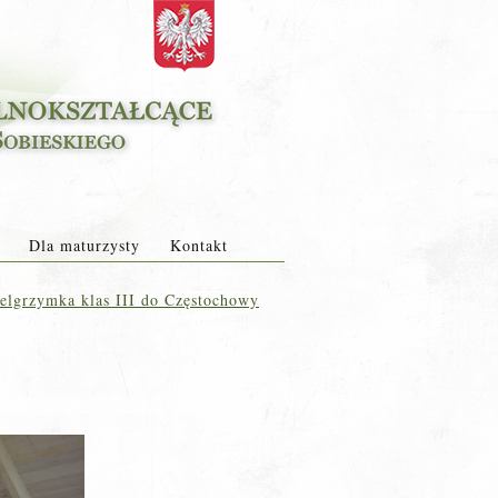
Dla maturzysty
Kontakt
elgrzymka klas III do Częstochowy