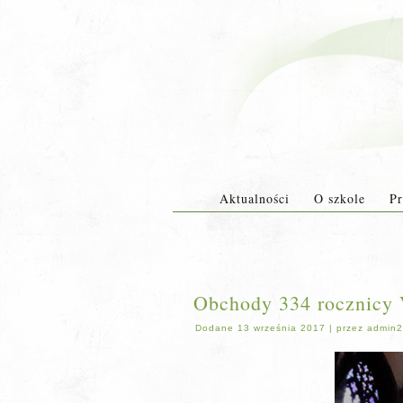
Aktualności
O szkole
Pr
Obchody 334 rocznicy V
Dodane
13 września 2017
|
przez
admin2