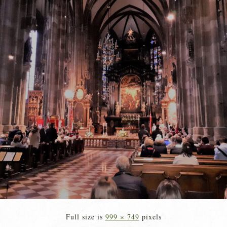
Full size is
999 × 749
pixels