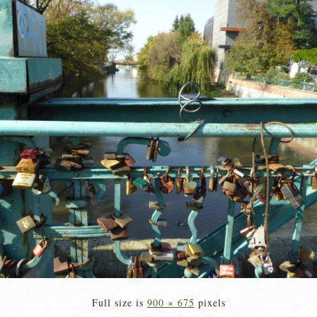
Full size is
900 × 675
pixels