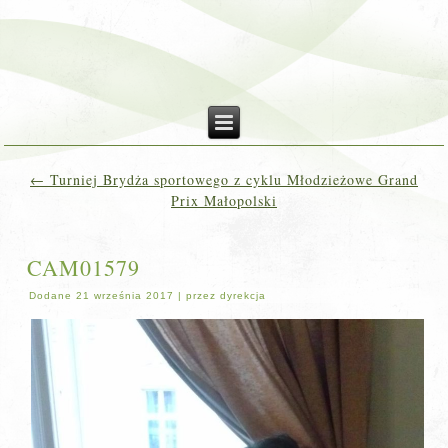
←
Turniej Brydża sportowego z cyklu Młodzieżowe Grand
Prix Małopolski
CAM01579
Dodane
21 września 2017
|
przez
dyrekcja