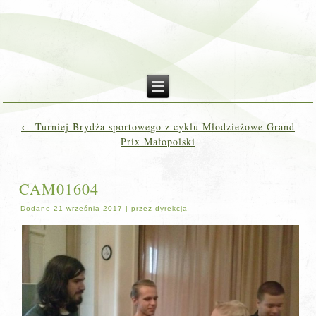
←
Turniej Brydża sportowego z cyklu Młodzieżowe Grand
Prix Małopolski
CAM01604
Dodane
21 września 2017
|
przez
dyrekcja