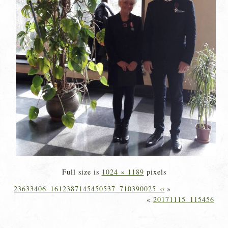
Full size is
1024 × 1189
pixels
23633406_1612387145450537_710390025_o
»
«
20171115_115456