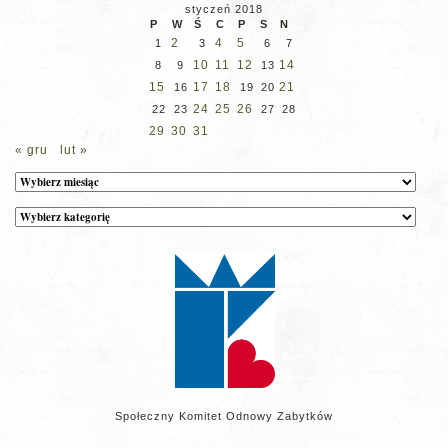
styczeń 2018
P
W
Ś
C
P
S
N
2
4
5
1
3
6
7
10
11
12
14
8
9
13
15
17
18
21
16
19
20
24
25
26
22
23
27
28
29
30
31
« gru
lut »
Archiwum
Kategorie
wpisów
na
stronie
Społeczny Komitet Odnowy Zabytków