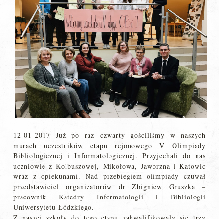
12-01-2017 Już po raz czwarty gościliśmy w naszych
murach uczestników etapu rejonowego V Olimpiady
Bibliologicznej i Informatologicznej. Przyjechali do nas
uczniowie z Kolbuszowej, Mikołowa, Jaworzna i Katowic
wraz z opiekunami. Nad przebiegiem olimpiady czuwał
przedstawiciel organizatorów dr Zbigniew Gruszka –
pracownik Katedry Informatologii i Bibliologii
Uniwersytetu Łódzkiego.
Z naszej szkoły do tego etapu zakwalifikowały się trzy