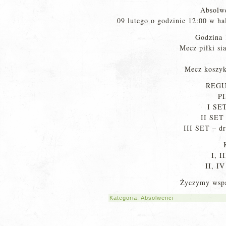
Absolwe
09 lutego o godzinie 12:00 w h
Godzina
Mecz piłki si
Mecz koszyk
REGU
P
I SET
II SET 
III SET – dr
I, 
II, I
Życzymy wspa
Kategoria:
Absolwenci