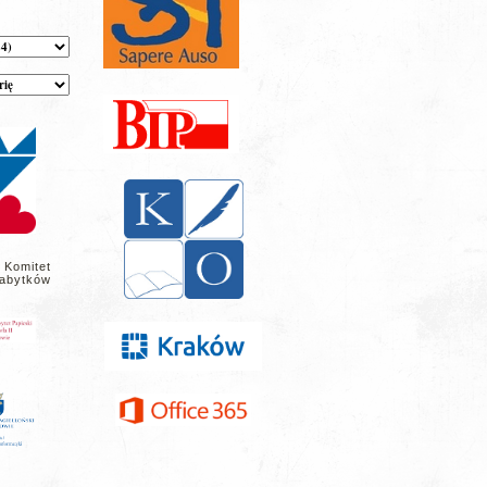
 Komitet
abytków