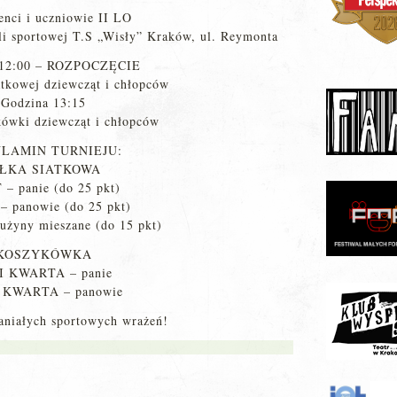
nci i uczniowie II LO
ali sportowej T.S „Wisły” Kraków, ul. Reymonta
 12:00 – ROZPOCZĘCIE
atkowej dziewcząt i chłopców
Godzina 13:15
ówki dziewcząt i chłopców
LAMIN TURNIEJU:
IŁKA SIATKOWA
 – panie (do 25 pkt)
– panowie (do 25 pkt)
użyny mieszane (do 15 pkt)
KOSZYKÓWKA
III KWARTA – panie
V KWARTA – panowie
niałych sportowych wrażeń!