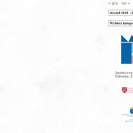
« gru
lut »
Archiwum
Kategorie
wpisów
na
stronie
Społeczny
Odnowy Z