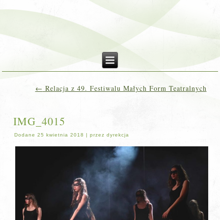
←
Relacja z 49. Festiwalu Małych Form Teatralnych
IMG_4015
Dodane
25 kwietnia 2018
|
przez
dyrekcja