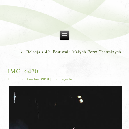
←
Relacja z 49. Festiwalu Małych Form Teatralnych
IMG_6470
Dodane
25 kwietnia 2018
|
przez
dyrekcja