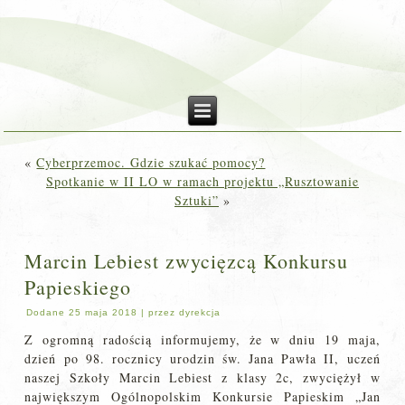
«
Cyberprzemoc. Gdzie szukać pomocy?
Spotkanie w II LO w ramach projektu „Rusztowanie
Sztuki”
»
Marcin Lebiest zwycięzcą Konkursu
Papieskiego
Dodane
25 maja 2018
|
przez
dyrekcja
Z ogromną radością informujemy, że w dniu 19 maja,
dzień po 98. rocznicy urodzin św. Jana Pawła II, uczeń
naszej Szkoły Marcin Lebiest z klasy 2c, zwyciężył w
największym Ogólnopolskim Konkursie Papieskim „Jan