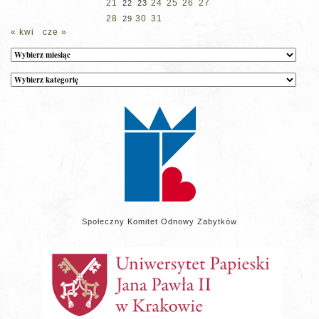
21
24
25
26
27
22
23
28
30
31
29
« kwi
cze »
Archiwum
Kategorie
wpisów
na
stronie
Społeczny Komitet Odnowy Zabytków