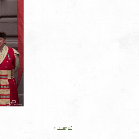
«
Image7