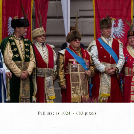
Full size is
1024 × 683
pixels