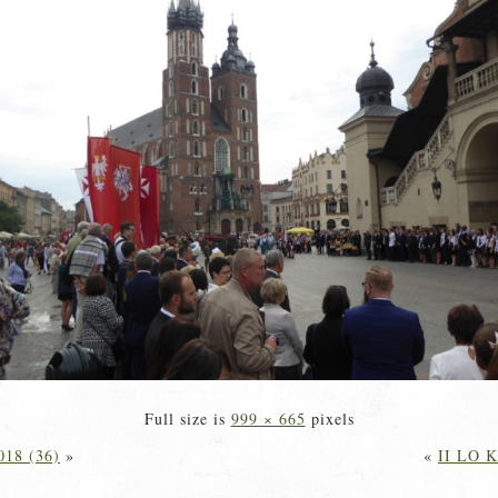
Full size is
999 × 665
pixels
018 (36)
»
«
II LO K