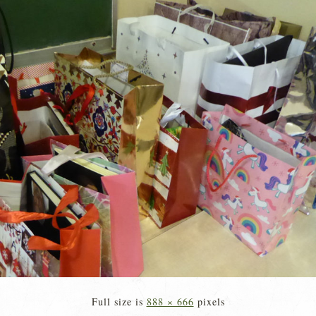
Full size is
888 × 666
pixels