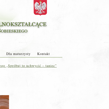
Dla maturzysty
Kontakt
ego „Spróbuj to uchwycić – taniec”