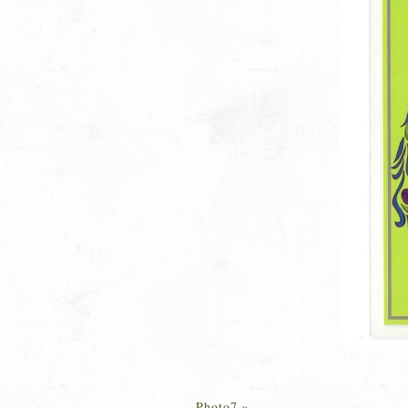
Photo7
»