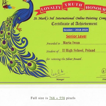
Full size is
768 × 558
pixels