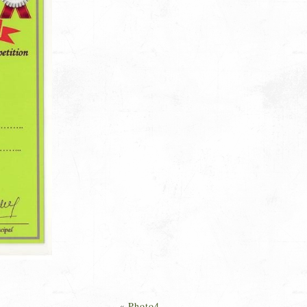
«
Photo4