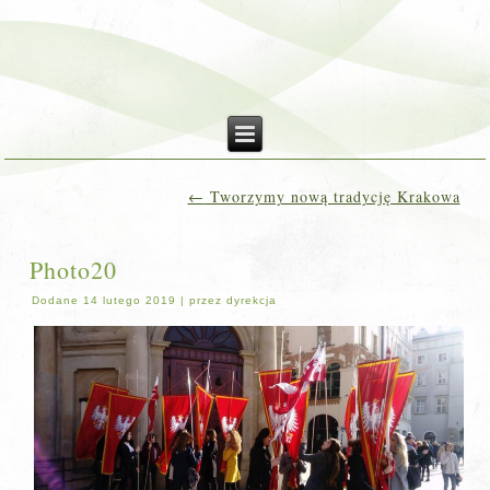
←
Tworzymy nową tradycję Krakowa
Photo20
Dodane
14 lutego 2019
|
przez
dyrekcja