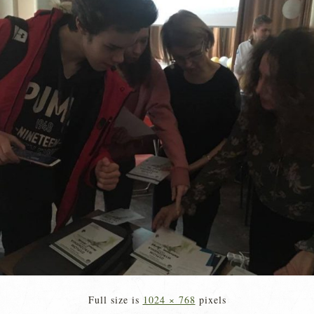
Full size is
1024 × 768
pixels