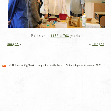
Full size is
1152 × 768
pixels
Image5
»
«
Image3
© II Liceum Ogólnokształcące im. Króla Jana III Sobieskiego w Krakowie 2022