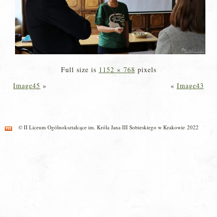
Full size is
1152 × 768
pixels
Image45
»
«
Image43
© II Liceum Ogólnokształcące im. Króla Jana III Sobieskiego w Krakowie 2022