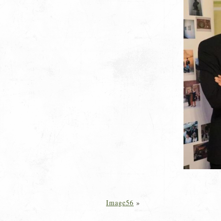
Image56
»