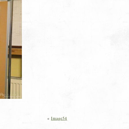
«
Image54