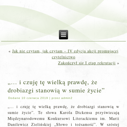
«
Jak nie czytam, jak czytam – IV edycja akcji promującej
czytelnictwo
Zakończył się I etap rekrutacji
»
„… i czuję tę wielką prawdę, że
drobiazgi stanowią w sumie życie”
Dodane
10 czerwca 2019
|
przez
admin2
„… i czuję tę wielką prawdę, że drobiazgi stanowią w
sumie życie”. Te słowa Karola Dickensa przyświecają
Międzynarodowemu Konkursowi Literackiemu im. Marii
Danilewicz Zielińskiej „Słowo i tożsamość”. W szóstej