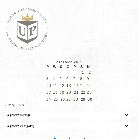
czerwiec 2019
P
W
Ś
C
P
S
N
1
2
3
4
5
6
7
8
9
10
11
12
13
15
16
14
17
18
19
20
23
21
22
24
27
28
25
26
29
30
« maj
lip »
Archiwum
Kategorie
wpisów
na
stronie