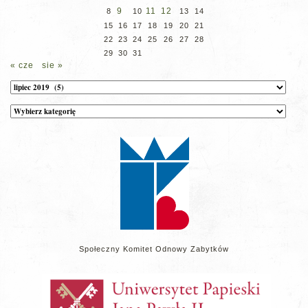
9
11
12
8
10
13
14
15
16
17
18
19
20
21
22
23
24
25
26
27
28
29
30
31
« cze
sie »
Archiwum
Kategorie
wpisów
na
stronie
Społeczny Komitet Odnowy Zabytków