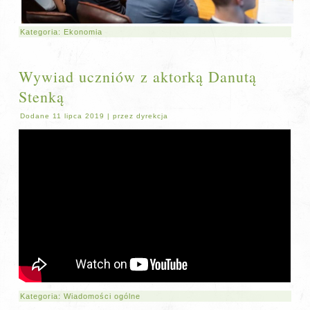
Kategoria:
Ekonomia
Wywiad uczniów z aktorką Danutą
Stenką
Dodane
11 lipca 2019
|
przez
dyrekcja
Kategoria:
Wiadomości ogólne