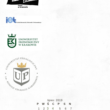
lipiec 2019
P
W
Ś
C
P
S
N
3
4
1
2
5
6
7