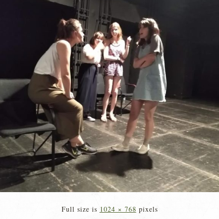
Full size is
1024 × 768
pixels