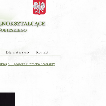
Dla maturzysty
Kontakt
iego – projekt literacko-teatralny