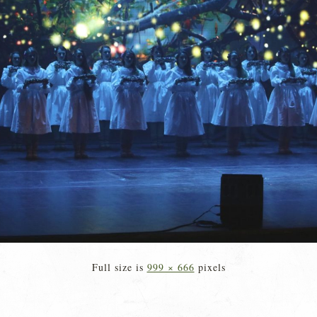
Full size is
999 × 666
pixels