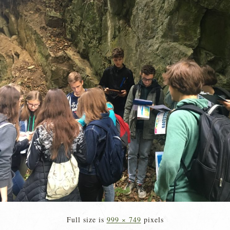
Full size is
999 × 749
pixels