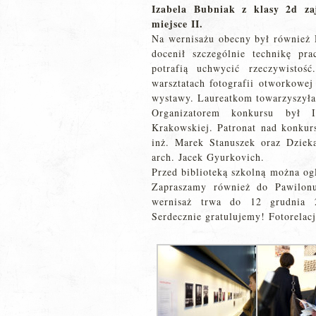
Izabela Bubniak z klasy 2d za
miejsce II.
Na wernisażu obecny był również 
docenił szczególnie technikę pr
potrafią uchwycić rzeczywisto
warsztatach fotografii otworkowej
wystawy. Laureatkom towarzyszyła
Organizatorem konkursu był In
Krakowskiej. Patronat nad konkurs
inż. Marek Stanuszek oraz Dziek
arch. Jacek Gyurkovich.
Przed biblioteką szkolną można og
Zapraszamy również do Pawilonu
wernisaż trwa do 12 grudnia 
Serdecznie gratulujemy! Fotorelac