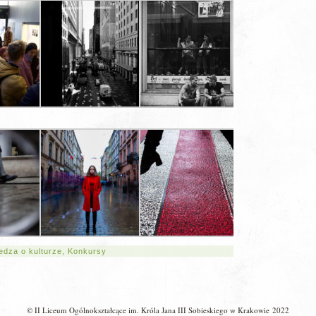
iedza o kulturze
,
Konkursy
© II Liceum Ogólnokształcące im. Króla Jana III Sobieskiego w Krakowie 2022