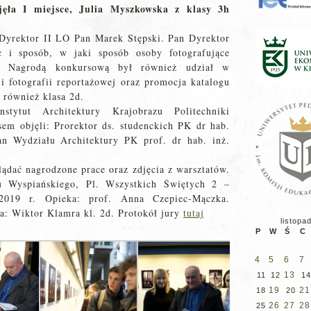
jęła I miejsce, Julia Myszkowska z klasy 3h
Dyrektor II LO Pan Marek Stępski. Pan Dyrektor
ac i sposób, w jaki sposób osoby fotografujące
ść. Nagrodą konkursową był również udział w
 i fotografii reportażowej oraz promocja katalogu
 również klasa 2d.
stytut Architektury Krajobrazu Politechniki
em objęli: Prorektor ds. studenckich PK dr hab.
an Wydziału Architektury PK prof. dr hab. inż.
lądać nagrodzone prace oraz zdjęcia z warsztatów.
 Wyspiańskiego, Pl. Wszystkich Świętych 2 –
2019 r. Opieka: prof. Anna Czepiec-Mączka.
ja: Wiktor Klamra kl. 2d. Protokół jury
tutaj
listopa
P
W
Ś
C
4
5
6
7
13
11
12
14
19
21
18
20
26
27
28
25