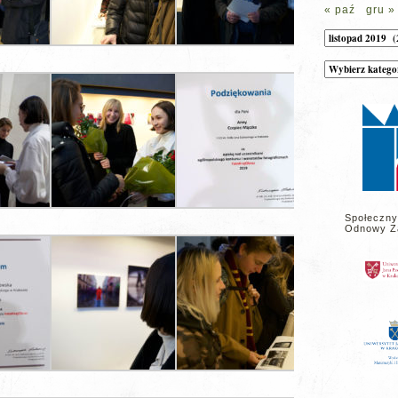
« paź
gru »
Archiwum
Kategorie
wpisów
na
stronie
Społeczny
Odnowy Z