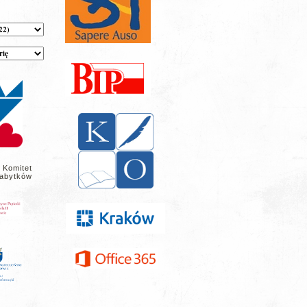
 Komitet
abytków