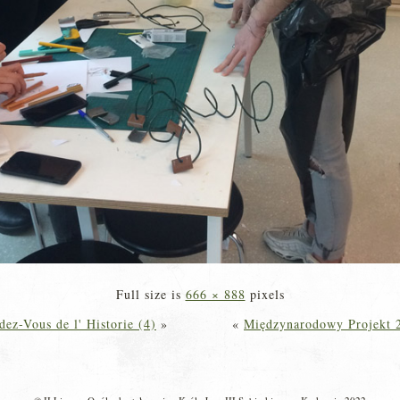
Full size is
666 × 888
pixels
z-Vous de l' Historie (4)
»
«
Międzynarodowy Projekt 2