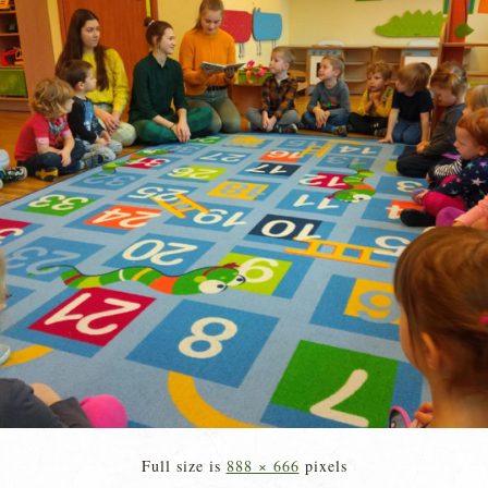
Full size is
888 × 666
pixels