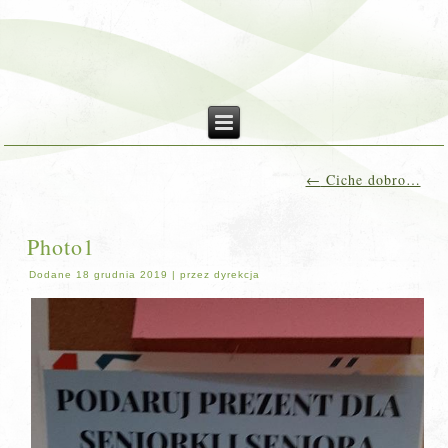
←
Ciche dobro…
Photo1
Dodane
18 grudnia 2019
|
przez
dyrekcja