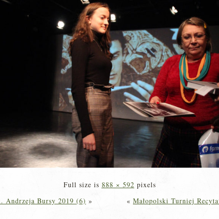
Full size is
888 × 592
pixels
m. Andrzeja Bursy 2019 (6)
»
«
Małopolski Turniej Recyta