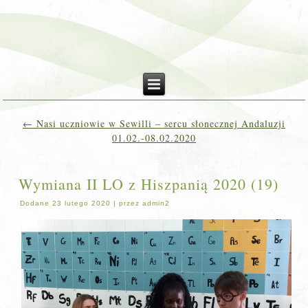
←
Nasi uczniowie w Sewilli – sercu słonecznej Andaluzji
01.02.-08.02.2020
Wymiana II LO z Hiszpanią 2020 (19)
Dodane
23 lutego 2020
|
przez
admin2