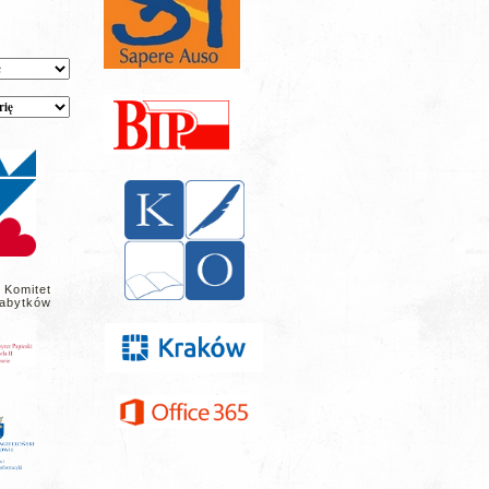
 Komitet
abytków