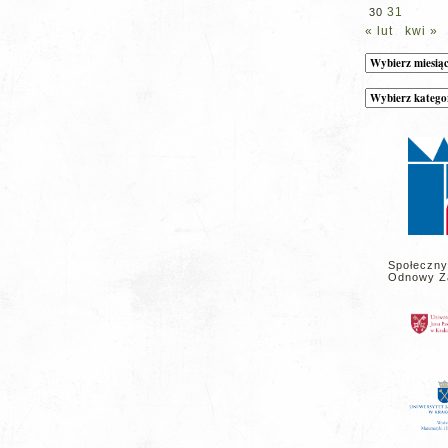
31
30
« lut
kwi »
Archiwum
Kategorie
wpisów
na
stronie
Społeczny
Odnowy Z