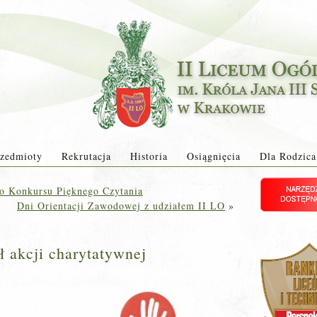
zedmioty
Rekrutacja
Historia
Osiągnięcia
Dla Rodzica
go Konkursu Pięknego Czytania
Dni Orientacji Zawodowej z udziałem II LO
»
ł akcji charytatywnej