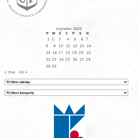
czerwiec 2020
P
W
Ś
C
P
S
N
2
3
7
1
4
5
6
8
10
9
11
12
13
14
17
18
19
20
15
16
21
23
25
28
22
24
26
27
30
29
« maj
lip »
Archiwum
Kategorie
wpisów
na
stronie